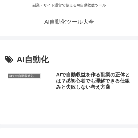
副業・サイト運営で使えるAI自動収益ツール
AI自動化ツール大全
AI自動化
AIで自動収益を作る副業の正体と
AIでの自動収益化について
は？💰初心者でも理解できる仕組
みと失敗しない考え方🤖